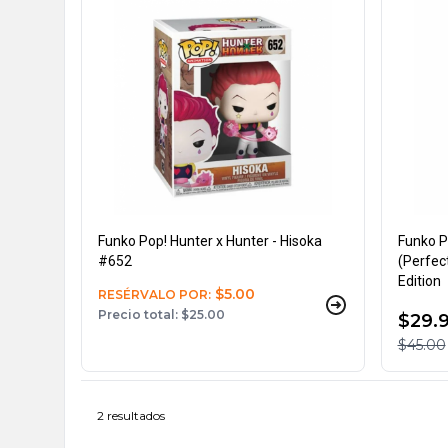
Funko Pop! Hunter x Hunter - Hisoka
Funko P
#652
(Perfec
Edition
$5.00
RESÉRVALO POR:
Precio total: $25.00
$29.
$45.00
2 resultados