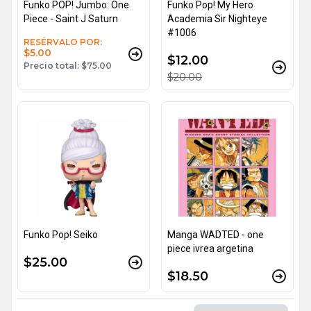
Funko POP! Jumbo: One
Funko Pop! My Hero
Piece - Saint J Saturn
Academia Sir Nighteye
#1006
RESÉRVALO POR:
$5.00
$12.00
Precio total: $75.00
$20.00
Funko Pop! Seiko
Manga WADTED - one
piece ivrea argetina
$25.00
$18.50