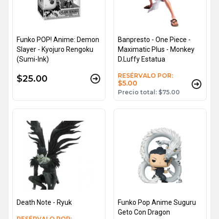
Funko POP! Anime: Demon
Banpresto - One Piece -
Slayer - Kyojuro Rengoku
Maximatic Plus - Monkey
(Sumi-Ink)
D.Luffy Estatua
RESÉRVALO POR:
$25.00
$5.00
Precio total: $75.00
Death Note - Ryuk
Funko Pop Anime Suguru
Geto Con Dragon
RESÉRVALO POR: