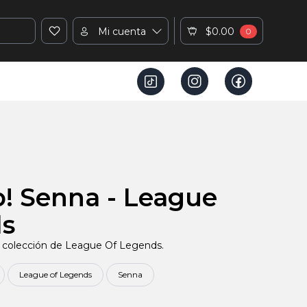
Mi cuenta
$0.00
0
! Senna - League
ds
 colección de League Of Legends.
League of Legends
Senna