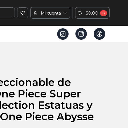
Mi cuenta
$0.00
0
eccionable de
ne Piece Super
lection Estatuas y
 One Piece Abysse