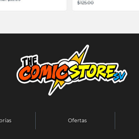
$125.00
orías
Ofertas