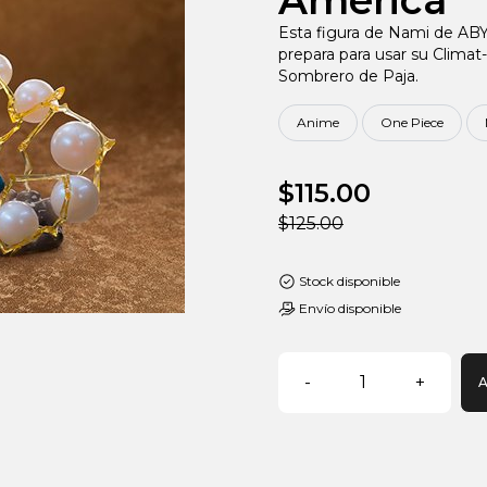
America
Esta figura de Nami de AB
prepara para usar su Climat-
Sombrero de Paja.
Anime
One Piece
$115.00
$125.00
Stock disponible
Envío disponible
-
1
+
A