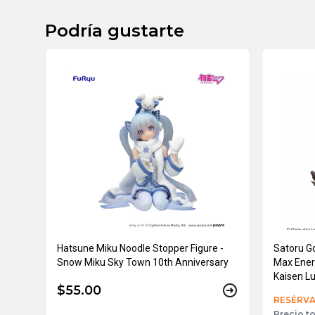
Podría gustarte
Hatsune Miku Noodle Stopper Figure -
Satoru G
Snow Miku Sky Town 10th Anniversary
Max Ener
Kaisen L
$55.00
RESÉRVA
Precio to