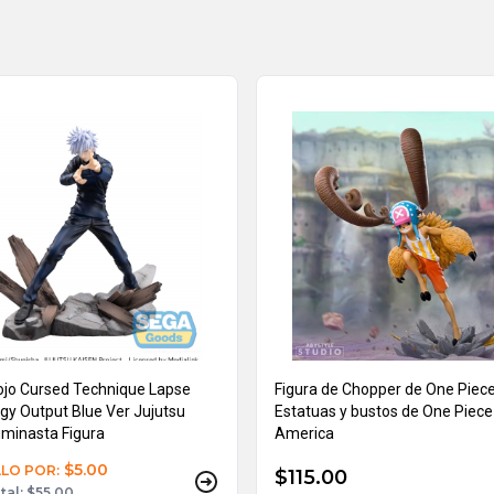
ojo Cursed Technique Lapse
Figura de Chopper de One Piec
gy Output Blue Ver Jujutsu
Estatuas y bustos de One Piec
uminasta Figura
America
$5.00
LO POR:
$115.00
tal: $55.00